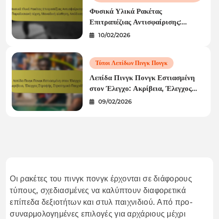
Φυσικά Υλικά Ρακέτας
Επιτραπέζιας Αντισφαίρισης:
Παραδοσιακή τέχνη, Μοναδική
10/02/2026
αίσθηση, Απόδοση
Τύποι Λεπίδων Πινγκ Πονγκ
Λεπίδα Πινγκ Πονγκ Εστιασμένη
στον Έλεγχο: Ακρίβεια, Έλεγχος
Στροφής, Στρατηγικό Παιχνίδι
09/02/2026
Οι ρακέτες του πινγκ πονγκ έρχονται σε διάφορους
τύπους, σχεδιασμένες να καλύπτουν διαφορετικά
επίπεδα δεξιοτήτων και στυλ παιχνιδιού. Από προ-
συναρμολογημένες επιλογές για αρχάριους μέχρι