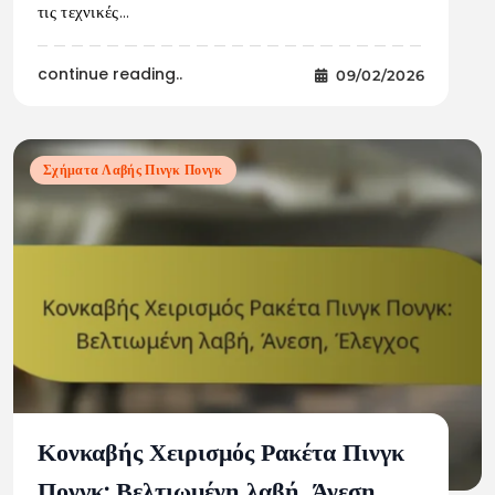
τις τεχνικές…
continue reading..
09/02/2026
Σχήματα Λαβής Πινγκ Πονγκ
Κονκαβής Χειρισμός Ρακέτα Πινγκ
Πονγκ: Βελτιωμένη λαβή, Άνεση,