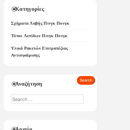
Κατηγορίες
Σχήματα Λαβής Πινγκ Πονγκ
Τύποι Λεπίδων Πινγκ Πονγκ
Υλικά Ρακετών Επιτραπέζιας
Αντισφαίρισης
Αναζήτηση
Αρχείο