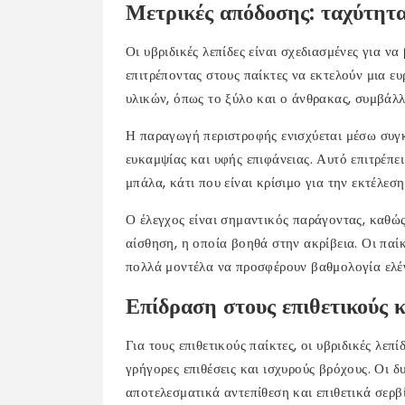
Μετρικές απόδοσης: ταχύτητα
Οι υβριδικές λεπίδες είναι σχεδιασμένες για να
επιτρέποντας στους παίκτες να εκτελούν μια 
υλικών, όπως το ξύλο και ο άνθρακας, συμβάλλ
Η παραγωγή περιστροφής ενισχύεται μέσω συγ
ευκαμψίας και υφής επιφάνειας. Αυτό επιτρέπε
μπάλα, κάτι που είναι κρίσιμο για την εκτέλε
Ο έλεγχος είναι σημαντικός παράγοντας, καθώς
αίσθηση, η οποία βοηθά στην ακρίβεια. Οι παί
πολλά μοντέλα να προσφέρουν βαθμολογία ελέγ
Επίδραση στους επιθετικούς κ
Για τους επιθετικούς παίκτες, οι υβριδικές λεπ
γρήγορες επιθέσεις και ισχυρούς βρόχους. Οι 
αποτελεσματικά αντεπίθεση και επιθετικά σερβί