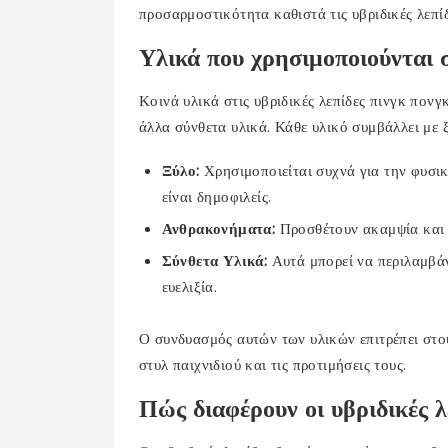
προσαρμοστικότητα καθιστά τις υβριδικές λεπί
Υλικά που χρησιμοποιούνται σ
Κοινά υλικά στις υβριδικές λεπίδες πινγκ πον
άλλα σύνθετα υλικά. Κάθε υλικό συμβάλλει με 
Ξύλο:
Χρησιμοποιείται συχνά για την φυσικ
είναι δημοφιλείς.
Ανθρακονήματα:
Προσθέτουν ακαμψία και τα
Σύνθετα Υλικά:
Αυτά μπορεί να περιλαμβάν
ευελιξία.
Ο συνδυασμός αυτών των υλικών επιτρέπει στου
στυλ παιχνιδιού και τις προτιμήσεις τους.
Πώς διαφέρουν οι υβριδικές λ