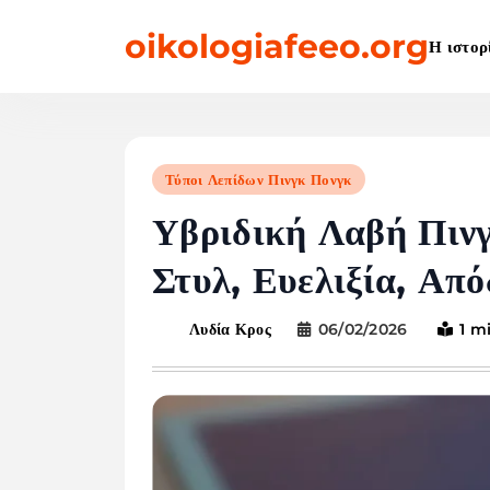
Skip
oikologiafeeo.org
to
Η ιστορ
content
Τύποι Λεπίδων Πινγκ Πονγκ
Υβριδική Λαβή Πιν
Στυλ, Ευελιξία, Απ
06/02/2026
1 m
Λυδία Κρος