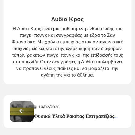
Λυδία Κρος
Η Λυδία Κρος είναι μια παθιασμένη ενθουσιώδης του
πινγκ-πονγκ και συγγραφέας με έδρα το Σαν
Φρανσίσκο. Με χρόνια εμπειρίας στον ανταγωνιστικό
παιχνίδι, ειδικεύεται στην εξερεύνηση των διαφόρων
τύπων ρακετών πινγκ-πονγκ και της επίδρασής τους
στο παιχνίδι. Όταν δεν γράφει, η Λυδία απολαμβάνει
να προπονεί νέους παίκτες και να μοιράζεται την
αγάπη της για το άθλημα.
10/02/2026
Φυσικά Υλικά Ρακέτας Επιτραπέζιας
Αντισφαίρισης: Παραδοσιακή τέχνη,
Μοναδική αίσθηση, Απόδοση