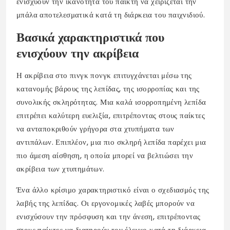
ενισχύουν την ικανότητα του παίκτη να χειρίζεται την
μπάλα αποτελεσματικά κατά τη διάρκεια του παιχνιδιού.
Βασικά χαρακτηριστικά που
ενισχύουν την ακρίβεια
Η ακρίβεια στο πινγκ πονγκ επιτυγχάνεται μέσω της
κατανομής βάρους της λεπίδας, της ισορροπίας και της
συνολικής σκληρότητας. Μια καλά ισορροπημένη λεπίδα
επιτρέπει καλύτερη ευελιξία, επιτρέποντας στους παίκτες
να ανταποκριθούν γρήγορα στα χτυπήματα των
αντιπάλων. Επιπλέον, μια πιο σκληρή λεπίδα παρέχει μια
πιο άμεση αίσθηση, η οποία μπορεί να βελτιώσει την
ακρίβεια των χτυπημάτων.
Ένα άλλο κρίσιμο χαρακτηριστικό είναι ο σχεδιασμός της
λαβής της λεπίδας. Οι εργονομικές λαβές μπορούν να
ενισχύσουν την πρόσφυση και την άνεση, επιτρέποντας
στους παίκτες να διατηρούν τον έλεγχο κατά τη διάρκεια