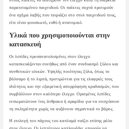
παρατεταμένου παιχνιδιού. Οι παίκτες συχνά προτιμούν
ένα σχήμα λαβής που ταιριάζει στο στυλ παιχνιδιού τους,
είτε είναι φουσκωτό, ευθύ ή ανατομικό.
Υλικά που χρησιμοποιούνται στην
κατασκευή
Οι λεπίδες προσανατολισμένες στον έλεγχο
κατασκευάζονται συνήθως από έναν συνδυασμό ξύλου και
συνθετικών υλικών. Υψηλής ποιότητας ξύλα, όπως το
βάλσαμο ή το λιμπά, προτιμώνται για τις ελαφριές τους
ιδιότητες και την εξαιρετική απορρόφηση κραδασμών, που
συμβάλλουν στον καλύτερο έλεγχο. Ορισμένες λεπίδες
ενσωματώνουν ίνες άνθρακα ή αραμίδιο για να ενισχύσουν
τη σκληρότητα χωρίς να αυξάνουν σημαντικά το βάρος.
Η επιλογή του πάχους του καπλαμά παίζει επίσης ρόλο
στον έλεγχο. Οι λεπτότεροι καπλαμάδες μπορούν να