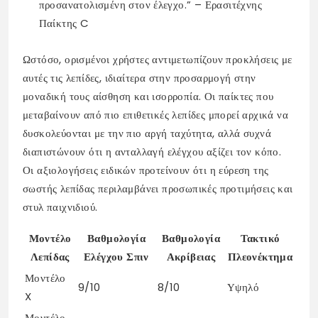
προσανατολισμένη στον έλεγχο.” – Ερασιτέχνης
Παίκτης C
Ωστόσο, ορισμένοι χρήστες αντιμετωπίζουν προκλήσεις με
αυτές τις λεπίδες, ιδιαίτερα στην προσαρμογή στην
μοναδική τους αίσθηση και ισορροπία. Οι παίκτες που
μεταβαίνουν από πιο επιθετικές λεπίδες μπορεί αρχικά να
δυσκολεύονται με την πιο αργή ταχύτητα, αλλά συχνά
διαπιστώνουν ότι η ανταλλαγή ελέγχου αξίζει τον κόπο.
Οι αξιολογήσεις ειδικών προτείνουν ότι η εύρεση της
σωστής λεπίδας περιλαμβάνει προσωπικές προτιμήσεις και
στυλ παιχνιδιού.
Μοντέλο
Βαθμολογία
Βαθμολογία
Τακτικό
Λεπίδας
Ελέγχου Σπιν
Ακρίβειας
Πλεονέκτημα
Μοντέλο
9/10
8/10
Υψηλό
X
Μοντέλο