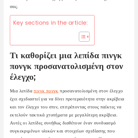
σας.
Key sections in the article:
Τι καθορίζει μια λεπίδα πινγκ
πονγκ προσανατολισμένη στον
έλεγχο;
Μια λεπίδα
πινγκ πονγκ
προσανατολισμένη στον έλεγχο
έχει σχεδιαστεί για να δίνει προτεραιότητα στην ακρίβεια
και τον έλεγχο του σπιν, επιτρέποντας στους παίκτες να
εκτελούν τακτικά χτυπήματα με μεγαλύτερη ακρίβεια.
Αυτές οι λεπίδες συνήθως διαθέτουν έναν συνδυασμό
συγκεκριμένων υλικών και στοιχείων σχεδίασης που