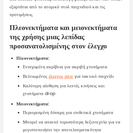
εξαρτάται από το ατομικό στυλ παιχνιδιού και τις
προτιμήσεις.
Πλεονεκτήματα και μειονεκτήματα
της χρήσης μιας λεπίδας
προσανατολισμένης στον έλεγχο
Πλεονεκτήματα:
Ενισχυμένη ακρίβεια για ακριβή χτυπήματα
Βελτιωμένος
έλεγχος σπιν
για τακτικό παιχνίδι
Καλύτερη αίσθηση για λεπτές κινήσεις και
χτυπήματα drop
Μειονεκτήματα:
Περιορισμένη δύναμη για επιθετικά χτυπήματα
Μπορεί να απαιτεί περισσότερη δεξιοτεχνία για να
μεγιστοποιήσει την αποτελεσματικότητα