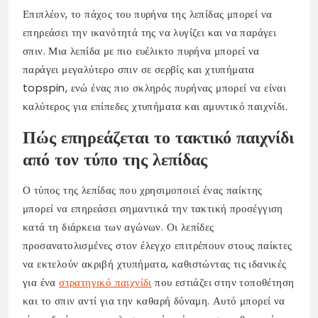
Επιπλέον, το πάχος του πυρήνα της λεπίδας μπορεί να
επηρεάσει την ικανότητά της να λυγίζει και να παράγει
σπιν. Μια λεπίδα με πιο ευέλικτο πυρήνα μπορεί να
παράγει μεγαλύτερο σπιν σε σερβίς και χτυπήματα
topspin, ενώ ένας πιο σκληρός πυρήνας μπορεί να είναι
καλύτερος για επίπεδες χτυπήματα και αμυντικό παιχνίδι.
Πώς επηρεάζεται το τακτικό παιχνίδι
από τον τύπο της λεπίδας
Ο τύπος της λεπίδας που χρησιμοποιεί ένας παίκτης
μπορεί να επηρεάσει σημαντικά την τακτική προσέγγιση
κατά τη διάρκεια των αγώνων. Οι λεπίδες
προσανατολισμένες στον έλεγχο επιτρέπουν στους παίκτες
να εκτελούν ακριβή χτυπήματα, καθιστώντας τις ιδανικές
για ένα
στρατηγικό παιχνίδι
που εστιάζει στην τοποθέτηση
και το σπιν αντί για την καθαρή δύναμη. Αυτό μπορεί να