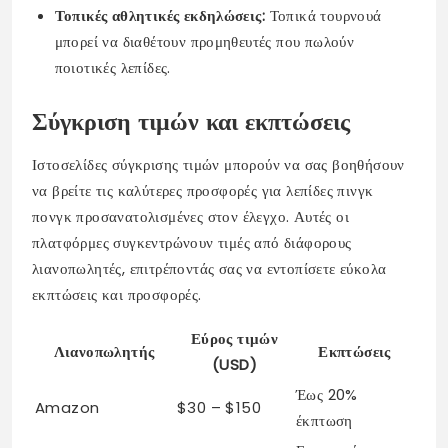
Τοπικές αθλητικές εκδηλώσεις:
Τοπικά τουρνουά
μπορεί να διαθέτουν προμηθευτές που πωλούν
ποιοτικές λεπίδες.
Σύγκριση τιμών και εκπτώσεις
Ιστοσελίδες σύγκρισης τιμών μπορούν να σας βοηθήσουν
να βρείτε τις καλύτερες προσφορές για λεπίδες πινγκ
πονγκ προσανατολισμένες στον έλεγχο. Αυτές οι
πλατφόρμες συγκεντρώνουν τιμές από διάφορους
λιανοπωλητές, επιτρέποντάς σας να εντοπίσετε εύκολα
εκπτώσεις και προσφορές.
Εύρος τιμών
Λιανοπωλητής
Εκπτώσεις
(USD)
Έως 20%
Amazon
$30 – $150
έκπτωση