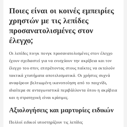
Ποιες είναι οι κοινές εμπειρίες
χρηστών με τις λεπίδες
προσανατολισμένες στον
έλεγχο;
Οι λεπίδες πινγκ πονγκ προσανατολισμένες στον έλεγχο
έχουν σχεδιαστεί για να ενισχύουν την ακρίβεια και τον
έλεγχο του σπιν, επιτρέποντας στους παίκτες να εκτελούν
τακτικά χτυπήματα αποτελεσματικά. Οι χρήστες συχνά
αναφέρουν βελτιωμένη ικανοποίηση από το παιχνίδι,
ιδιαίτερα σε ανταγωνιστικά περιβάλλοντα όπου η ακρίβεια
και η στρατηγική είναι κρίσιμες.
Αξιολογήσεις και μαρτυρίες ειδικών
Πολλοί ειδικοί υποστηρίζουν τις λεπίδες