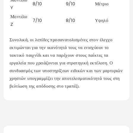
8/10
9/10
Μέτριο
Y
Μοντέλο
7/10
8/10
Υψηλό
Z
Συνολικά, οι λεπίδες προσανατολισμένες στον έλεγχο
εκτιμώνται για την ικανότητά τους να ενισχύουν το
τακτικό παιχνίδι και να παρέχουν στους παίκτες τα
εργαλεία που χρειάζονται για στρατηγική εκτέλεση. Ο
συνδυασμός των υποστηρίξεων ειδικών και των μαρτυριών
χρηστών υπογραμμίζει την αποτελεσματικότητά τους στη
βελτίωση της απόδοσης στο τραπέζι.