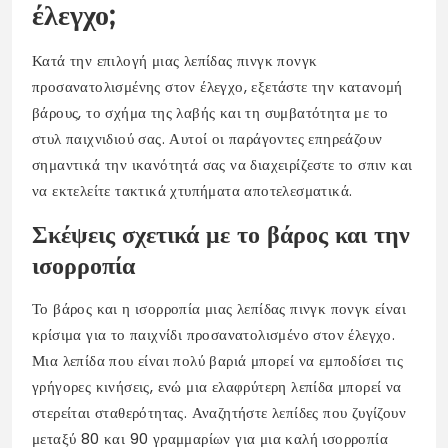
έλεγχο;
Κατά την επιλογή μιας λεπίδας πινγκ πονγκ
προσανατολισμένης στον έλεγχο, εξετάστε την κατανομή
βάρους, το σχήμα της λαβής και τη συμβατότητα με το
στυλ παιχνιδιού σας. Αυτοί οι παράγοντες επηρεάζουν
σημαντικά την ικανότητά σας να διαχειρίζεστε το σπιν και
να εκτελείτε τακτικά χτυπήματα αποτελεσματικά.
Σκέψεις σχετικά με το βάρος και την
ισορροπία
Το βάρος και η ισορροπία μιας λεπίδας πινγκ πονγκ είναι
κρίσιμα για το παιχνίδι προσανατολισμένο στον έλεγχο.
Μια λεπίδα που είναι πολύ βαριά μπορεί να εμποδίσει τις
γρήγορες κινήσεις, ενώ μια ελαφρύτερη λεπίδα μπορεί να
στερείται σταθερότητας. Αναζητήστε λεπίδες που ζυγίζουν
μεταξύ 80 και 90 γραμμαρίων για μια καλή ισορροπία