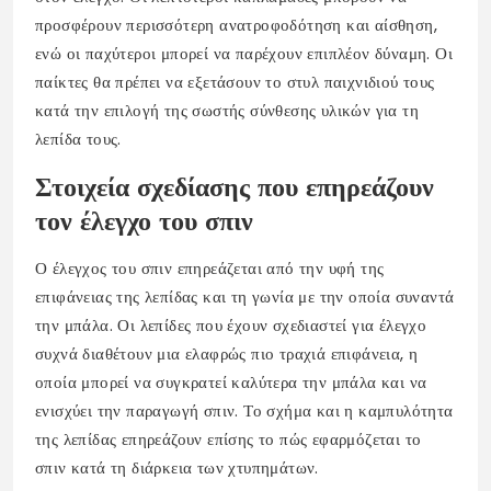
προσφέρουν περισσότερη ανατροφοδότηση και αίσθηση,
ενώ οι παχύτεροι μπορεί να παρέχουν επιπλέον δύναμη. Οι
παίκτες θα πρέπει να εξετάσουν το στυλ παιχνιδιού τους
κατά την επιλογή της σωστής σύνθεσης υλικών για τη
λεπίδα τους.
Στοιχεία σχεδίασης που επηρεάζουν
τον έλεγχο του σπιν
Ο έλεγχος του σπιν επηρεάζεται από την υφή της
επιφάνειας της λεπίδας και τη γωνία με την οποία συναντά
την μπάλα. Οι λεπίδες που έχουν σχεδιαστεί για έλεγχο
συχνά διαθέτουν μια ελαφρώς πιο τραχιά επιφάνεια, η
οποία μπορεί να συγκρατεί καλύτερα την μπάλα και να
ενισχύει την παραγωγή σπιν. Το σχήμα και η καμπυλότητα
της λεπίδας επηρεάζουν επίσης το πώς εφαρμόζεται το
σπιν κατά τη διάρκεια των χτυπημάτων.