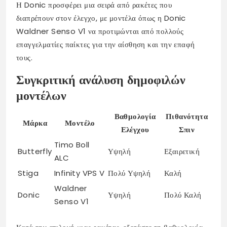
Η Donic προσφέρει μια σειρά από ρακέτες που
διαπρέπουν στον έλεγχο, με μοντέλα όπως η Donic
Waldner Senso V1 να προτιμώνται από πολλούς
επαγγελματίες παίκτες για την αίσθηση και την επαφή
τους.
Συγκριτική ανάλυση δημοφιλών
μοντέλων
Βαθμολογία
Πιθανότητα
Μάρκα
Μοντέλο
Ελέγχου
Σπιν
Timo Boll
Butterfly
Υψηλή
Εξαιρετική
ALC
Stiga
Infinity VPS V
Πολύ Υψηλή
Καλή
Waldner
Donic
Υψηλή
Πολύ Καλή
Senso V1