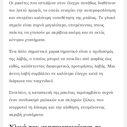
Οι ρακέτες που εστιάζουν στον έλεγχο συνήθως διαθέτουν
πιο λεπτό προφίλ, το οποίο ενισχύει την ανατροφοδότηση
και επιτρέπει καλύτερη τοποθέτηση της μπάλας. Το γλυκό
σημείο είναι συχνά μεγαλύτερο, επιτρέποντας στους
παίκτες να χτυπούν με ακρίβεια ακόμη και σε εκτός
κέντρου χτυπήματα.
Ένα άλλο σημαντικό χαρακτηριστικό είναι ο σχεδιασμός
της λαβής, ο οποίος μπορεί να ποικίλει από φαρδύς έως
ευθύς, καλύπτοντας διαφορετικές προτιμήσεις λαβής. Μια
άνετη λαβή συμβάλλει σε καλύτερο έλεγχο κατά τη
διάρκεια του παιχνιδιού.
Επιπλέον, η κατασκευή της ρακέτας περιλαμβάνει συχνά
έναν συνδυασμό μαλακών και σκληρών ξύλων, που
ισορροπεί τη δύναμη και την αίσθηση, επιτρέποντας
ακριβή χτυπήματα.
Υλικά που χρησιμοποιούνται σε