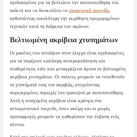
σχεδιασμένος για να βελτιώνει την αυτοπεποίθηση του
παίκτη και να διευκολύνει το
στρατηγικό παιχνίδι
,
καθιστώντας ευκολότερη την εκμάθηση προχωρημένων
τεχνικών κατά τη διάρκεια των αγώνων.
Βελτιωμένη ακρίβεια χτυπημάτων
Οι ρακέτες που εστιάζουν στον έλεγχο είναι σχεδιασμένες
για να παρέχουν καλύτερη ανατροφοδότηση και
σταθερότητα, κάτι που μεταφράζεται άμεσα σε βελτιωμένη
ακρίβεια χτυπημάτων. Οι παίκτες μπορούν να τοποθετούν
τα χτυπήματά τους πιο ακριβώς, στοχεύοντας
συγκεκριμένες περιοχές του τραπεζιού με αυτοπεποίθηση.
Αυτή η ενισχυμένη ακρίβεια είναι κρίσιμη στο
ανταγωνιστικό παιχνίδι, όπου ακόμη και οι μικρές
προσαρμογές μπορούν να καθορίσουν την έκβαση ενός
πόντου.
Κατά την επιλογή μιας ρακέτας ελέγχου, εξετάστε το