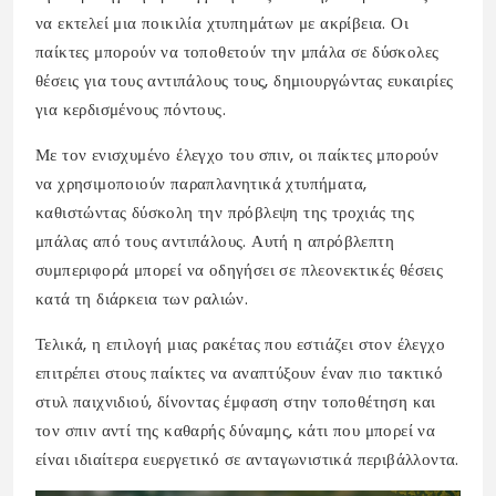
να εκτελεί μια ποικιλία χτυπημάτων με ακρίβεια. Οι
παίκτες μπορούν να τοποθετούν την μπάλα σε δύσκολες
θέσεις για τους αντιπάλους τους, δημιουργώντας ευκαιρίες
για κερδισμένους πόντους.
Με τον ενισχυμένο έλεγχο του σπιν, οι παίκτες μπορούν
να χρησιμοποιούν παραπλανητικά χτυπήματα,
καθιστώντας δύσκολη την πρόβλεψη της τροχιάς της
μπάλας από τους αντιπάλους. Αυτή η απρόβλεπτη
συμπεριφορά μπορεί να οδηγήσει σε πλεονεκτικές θέσεις
κατά τη διάρκεια των ραλιών.
Τελικά, η επιλογή μιας ρακέτας που εστιάζει στον έλεγχο
επιτρέπει στους παίκτες να αναπτύξουν έναν πιο τακτικό
στυλ παιχνιδιού, δίνοντας έμφαση στην τοποθέτηση και
τον σπιν αντί της καθαρής δύναμης, κάτι που μπορεί να
είναι ιδιαίτερα ευεργετικό σε ανταγωνιστικά περιβάλλοντα.