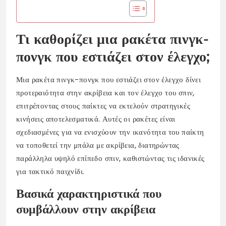
Τι καθορίζει μια ρακέτα πινγκ-
πονγκ που εστιάζει στον έλεγχο;
Μια ρακέτα πινγκ-πονγκ που εστιάζει στον έλεγχο δίνει
προτεραιότητα στην ακρίβεια και τον έλεγχο του σπιν,
επιτρέποντας στους παίκτες να εκτελούν στρατηγικές
κινήσεις αποτελεσματικά. Αυτές οι ρακέτες είναι
σχεδιασμένες για να ενισχύουν την ικανότητα του παίκτη
να τοποθετεί την μπάλα με ακρίβεια, διατηρώντας
παράλληλα υψηλό επίπεδο σπιν, καθιστώντας τις ιδανικές
για τακτικό παιχνίδι.
Βασικά χαρακτηριστικά που
συμβάλλουν στην ακρίβεια