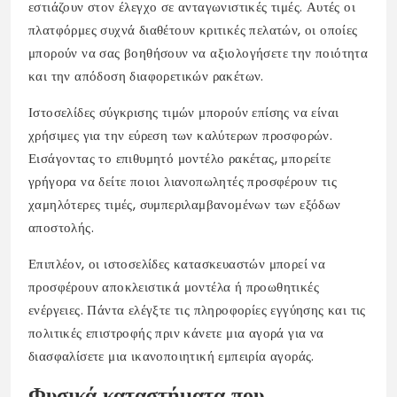
εστιάζουν στον έλεγχο σε ανταγωνιστικές τιμές. Αυτές οι
πλατφόρμες συχνά διαθέτουν κριτικές πελατών, οι οποίες
μπορούν να σας βοηθήσουν να αξιολογήσετε την ποιότητα
και την απόδοση διαφορετικών ρακέτων.
Ιστοσελίδες σύγκρισης τιμών μπορούν επίσης να είναι
χρήσιμες για την εύρεση των καλύτερων προσφορών.
Εισάγοντας το επιθυμητό μοντέλο ρακέτας, μπορείτε
γρήγορα να δείτε ποιοι λιανοπωλητές προσφέρουν τις
χαμηλότερες τιμές, συμπεριλαμβανομένων των εξόδων
αποστολής.
Επιπλέον, οι ιστοσελίδες κατασκευαστών μπορεί να
προσφέρουν αποκλειστικά μοντέλα ή προωθητικές
ενέργειες. Πάντα ελέγξτε τις πληροφορίες εγγύησης και τις
πολιτικές επιστροφής πριν κάνετε μια αγορά για να
διασφαλίσετε μια ικανοποιητική εμπειρία αγοράς.
Φυσικά καταστήματα που