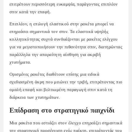
επιτρέπουν περισσότερη ευκαμψία, παράγοντας επιπλέον
σπιν κατά την επαφή.
Επιπλέον, η επιλογή ελαστικού στην ρακέτα μπορεί να
επηρεάσει σημαντικά τον σπιν. Τα ελαστικά υψηλής
κολλητικότητας συχνά συνδυάζονται με ρακέτες ελέγχου
για να μεγιστοποιήσουν την πιθανότητα σπιν, διατηρώντας
παράλληλα την απαραίτητη αίσθηση για ακριβή
χτυπήματα.
Ορισμένες ρακέτες διαθέτουν επίσης μια ειδικά
σχεδιασμένη άκρη που μειώνει την τριβή, επιτρέποντας πιο
ομαλή επαφή και βελτιωμένη παραγωγή σπιν κατά τη
διάρκεια των χτυπημάτων.
Επίδραση στο στρατηγικό παιχνίδι
Μια ρακέτα που εστιάζει στον έλεγχο επηρεάζει σημαντικά
την στρατηγική προσέγγιση ενός παίκτη, επιτρέποντάς του