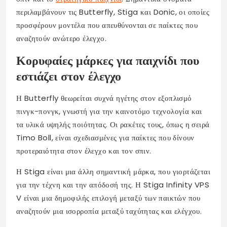
περιλαμβάνουν τις Butterfly, Stiga και Donic, οι οποίες
προσφέρουν μοντέλα που απευθύνονται σε παίκτες που
αναζητούν ανώτερο έλεγχο.
Κορυφαίες μάρκες για παιχνίδι που
εστιάζει στον έλεγχο
Η Butterfly θεωρείται συχνά ηγέτης στον εξοπλισμό
πινγκ-πονγκ, γνωστή για την καινοτόμο τεχνολογία και
τα υλικά υψηλής ποιότητας. Οι ρακέτες τους, όπως η σειρά
Timo Boll, είναι σχεδιασμένες για παίκτες που δίνουν
προτεραιότητα στον έλεγχο και τον σπιν.
Η Stiga είναι μια άλλη σημαντική μάρκα, που γιορτάζεται
για την τέχνη και την απόδοσή της. Η Stiga Infinity VPS
V είναι μια δημοφιλής επιλογή μεταξύ των παικτών που
αναζητούν μια ισορροπία μεταξύ ταχύτητας και ελέγχου.