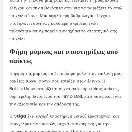
Κατά την επιλογή μιας ρακέτας, εξετάστε τη βαθμολογία
ελέγχου και την πιθανότητα σπιν για να ταιριάξετε το στυλ
παιχνιδιού σας. Μια υψηλότερη βαθμολογία ελέγχου
υποδηλώνει συνήθως καλύτερη ακρίβεια, ενώ η
πιθανότητα σπιν μπορεί να ενισχύσει το στρατηγικό σας
παιχνίδι.
Φήμη μάρκας και υποστηρίξεις από
παίκτες
Η φήμη της μάρκας παίζει κρίσιμο ρόλο στην επιλογή μιας
ρακέτας πινγκ-πονγκ που εστιάζει στον έλεγχο. Η
Butterfly υποστηρίζεται συχνά από κορυφαίους παίκτες,
συμπεριλαμβανομένου του Timo Boll, κάτι που μιλάει για
την αξιοπιστία και την απόδοσή της.
Η Stiga έχει ισχυρή υποστήριξη μεταξύ ερασιτεχνών και
επαγγελματιών παικτών, συχνά επαινούμενη για την
ισορροπία και την αίσθηση της. Πολλοί παίκτες