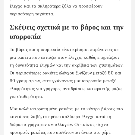
έλεγχο και τα σκληρότερα ξύλα να προσφέρουν
περισσότερη ταχύτητα.
Σκέψεις σχετικά με το βάρος και την
ισορροπία
Το βάρος και η ισορροπία είναι κρίσιμοι παράγοντες σε
μια ρακέτα που εστιάζει στον έλεγχο, καθώς επηρεάζουν
τη δυνατότητα ελιγμών και την ακρίβεια των χτυπημάτων.
Οι περισσότερες ρακέτες ελέγχου ζυγίζουν μεταξύ 80 και
90 γραμμαρίων, επιτυγχάνοντας μια ισορροπία μεταξύ
ελαφρότητας για γρήγορες αντιδράσεις και αρκετής μάζας
για σταθερότητα.
Μια καλά ισορροπημένη ρακέτα, με το κέντρο βάρους πιο
κοντά στη λαβή, επιτρέπει καλύτερο έλεγχο κατά τη
διάρκεια γρήγορων ανταλλαγών. Οι παίκτες συχνά
προτιμούν ρακέτες που αισθάνονται άνετα στο χέρι,