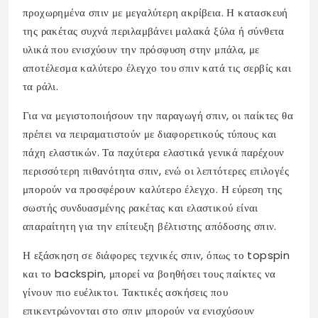
προχωρημένα σπιν με μεγαλύτερη ακρίβεια. Η κατασκευή
της ρακέτας συχνά περιλαμβάνει μαλακά ξύλα ή σύνθετα
υλικά που ενισχύουν την πρόσφυση στην μπάλα, με
αποτέλεσμα καλύτερο έλεγχο του σπιν κατά τις σερβίς και
τα ράλι.
Για να μεγιστοποιήσουν την παραγωγή σπιν, οι παίκτες θα
πρέπει να πειραματιστούν με διαφορετικούς τύπους και
πάχη ελαστικών. Τα παχύτερα ελαστικά γενικά παρέχουν
περισσότερη πιθανότητα σπιν, ενώ οι λεπτότερες επιλογές
μπορούν να προσφέρουν καλύτερο έλεγχο. Η εύρεση της
σωστής συνδυασμένης ρακέτας και ελαστικού είναι
απαραίτητη για την επίτευξη βέλτιστης απόδοσης σπιν.
Η εξάσκηση σε διάφορες τεχνικές σπιν, όπως το topspin
και το backspin, μπορεί να βοηθήσει τους παίκτες να
γίνουν πιο ευέλικτοι. Τακτικές ασκήσεις που
επικεντρώνονται στο σπιν μπορούν να ενισχύσουν