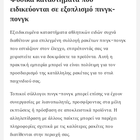
ειδικεύονται σε εξοπλισμό πινγκ-
πονγκ
Εξειδικευμένα καταστήματα αθλητικών ειδών συχνά
διαθέτουν μια επιλεγμένη συλλογή ρακέτων πινγκ-πονγκ
που εστιάζουν στον έλεγχο, επιτρέποντάς σας να
χειριστείτε και να δοκιμάσετε τα προϊόντα. Αυτή η
πρακτική εμπειρία μπορεί να είναι πολύτιμη για τον
προσδιορισμό της κατάλληλης ρακέτας για το στυλ
παιχνιδιού σας.
Τοπικοί σύλλογοι πινγκ-πονγκ μπορεί επίσης να έχουν
συνεργασίες με λιανοπωλητές, προσφέροντας στα μέλη
εκπτώσεις ή πρόσβαση σε αποκλειστικά προϊόντα. Η
αλληλεπίδραση με άλλους παίκτες μπορεί να παρέχει
πληροφορίες σχετικά με τις καλύτερες ρακέτες που
διατίθενται στην περιοχή σας.