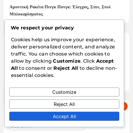
Αμυντική Ρακέτα Πινγκ Πονγκ: Έλεγχος, Σπιν, Στυλ
Μπλοκαρίσματος
We respect your privacy
Cookies help us improve your experience,
Κατηγορίες
deliver personalized content, and analyze
traffic. You can choose which cookies to
Σχήματα Λαβής Πινγκ Πονγκ
allow by clicking
Customize
. Click
Accept
All
to consent or
Reject All
to decline non-
Τύποι Λεπίδων Πινγκ Πονγκ
essential cookies.
Υλικά Ρακετών Επιτραπέζιας Αντισφαίρισης
Customize
Reject All
Αναζήτηση
Accept All