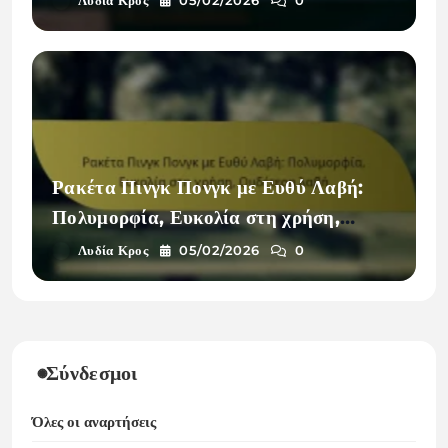
Λυδία Κρος
05/02/2026
0
Ρακέτα Πινγκ Πονγκ με Ευθύ Λαβή:
Πολυμορφία, Ευκολία στη χρήση,
Ουδέτερη λαβή
Λυδία Κρος
05/02/2026
0
Σύνδεσμοι
Όλες οι αναρτήσεις