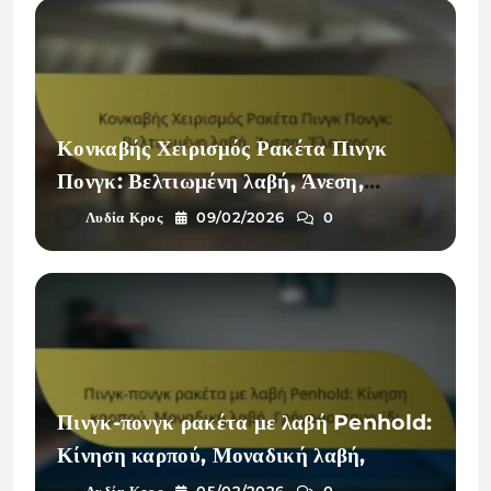
Κονκαβής Χειρισμός Ρακέτα Πινγκ
Πονγκ: Βελτιωμένη λαβή, Άνεση,
Έλεγχος
Λυδία Κρος
09/02/2026
0
Πινγκ-πονγκ ρακέτα με λαβή Penhold:
Κίνηση καρπού, Μοναδική λαβή,
Γρήγορο παιχνίδι