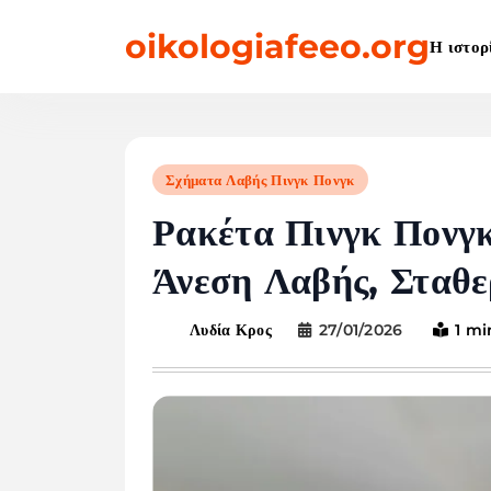
Skip
oikologiafeeo.org
to
Η ιστορ
content
Σχήματα Λαβής Πινγκ Πονγκ
Ρακέτα Πινγκ Πονγκ
Άνεση Λαβής, Σταθε
27/01/2026
1 mi
Λυδία Κρος