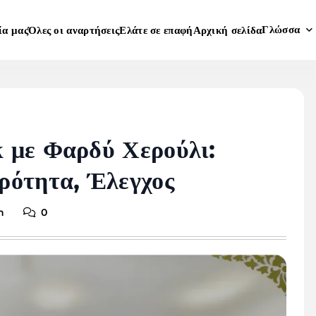
Γλώσσα
ία μας
Όλες οι αναρτήσεις
Ελάτε σε επαφή
Αρχική σελίδα
 με Φαρδύ Χερούλι:
ρότητα, Έλεγχος
n
0