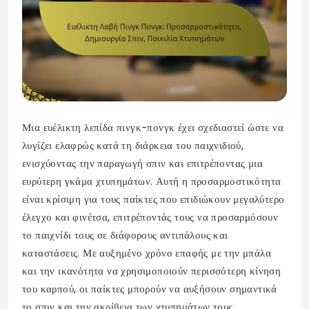
Μια ευέλικτη λεπίδα πινγκ-πονγκ έχει σχεδιαστεί ώστε να
λυγίζει ελαφρώς κατά τη διάρκεια του παιχνιδιού,
ενισχύοντας την παραγωγή σπιν και επιτρέποντας μια
ευρύτερη γκάμα χτυπημάτων. Αυτή η προσαρμοστικότητα
είναι κρίσιμη για τους παίκτες που επιδιώκουν μεγαλύτερο
έλεγχο και φινέτσα, επιτρέποντάς τους να προσαρμόσουν
το παιχνίδι τους σε διάφορους αντιπάλους και
καταστάσεις. Με αυξημένο χρόνο επαφής με την μπάλα
και την ικανότητα να χρησιμοποιούν περισσότερη κίνηση
του καρπού, οι παίκτες μπορούν να αυξήσουν σημαντικά
το σπιν και την ακρίβεια των χτυπημάτων τους.