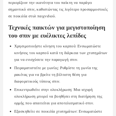
περιορίζουν την ικανότητα του παίκτη να παράγει
σημαντικό σπιν, καθιστώντας τις λιγότερο προσαρμοστικές
σε ποικιλία στυλ παιχνιδιού.
Τεχνικές παικτών για μεγιστοποίηση
του σπιν με ευέλικτες λεπίδες
Χρησιμοποιήστε κίνηση του καρπού: Ενσωματώστε
κινήσεις του καρπού κατά τη διάρκεια των χτυπημάτων
για να ενισχύσετε την παραγωγή σπιν.
Πειραματιστείτε με γωνίες: Ρυθμίστε τη γωνία της
ρακέτας για να βρείτε τη βέλτιστη θέση για
διαφορετικούς τύπους σπιν.
Επικεντρωθείτε στην ολοκλήρωση: Μια ισχυρή
ολοκλήρωση μπορεί να βοηθήσει στη διατήρηση της
ορμής που απαιτείται για αποτελεσματικό σπιν.
Εξασκηθείτε σε ποικιλία χτυπημάτων: Ενσωματώστε