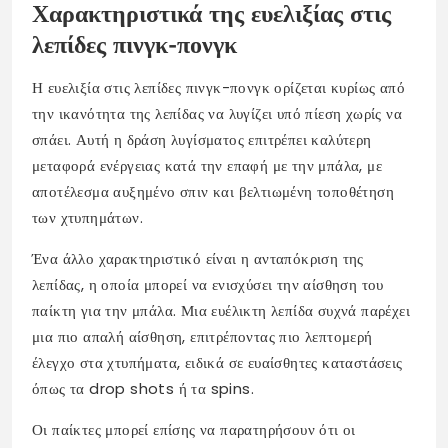
Χαρακτηριστικά της ευελιξίας στις
λεπίδες πινγκ-πονγκ
Η ευελιξία στις λεπίδες πινγκ-πονγκ ορίζεται κυρίως από
την ικανότητα της λεπίδας να λυγίζει υπό πίεση χωρίς να
σπάει. Αυτή η δράση λυγίσματος επιτρέπει καλύτερη
μεταφορά ενέργειας κατά την επαφή με την μπάλα, με
αποτέλεσμα αυξημένο σπιν και βελτιωμένη τοποθέτηση
των χτυπημάτων.
Ένα άλλο χαρακτηριστικό είναι η ανταπόκριση της
λεπίδας, η οποία μπορεί να ενισχύσει την αίσθηση του
παίκτη για την μπάλα. Μια ευέλικτη λεπίδα συχνά παρέχει
μια πιο απαλή αίσθηση, επιτρέποντας πιο λεπτομερή
έλεγχο στα χτυπήματα, ειδικά σε ευαίσθητες καταστάσεις
όπως τα drop shots ή τα spins.
Οι παίκτες μπορεί επίσης να παρατηρήσουν ότι οι