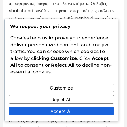
προσφέροντας διαφορετικά πλεονεκτήματα. Οι λαβές
shakehand συνήθως επιτρέπουν περισσότερες ευέλικτες
επιλογές χτυπημάτων, ενώ οι λαβές penhold μπορούν να
ενισχύσουν την ευελιξία του καρπού για χτυπήματα σπιν.
We respect your privacy
Σκεφτείτε πώς η λαβή σας αλληλεπιδρά με την ευελιξία
Cookies help us improve your experience,
της λεπίδας. Μια άνετη λαβή μπορεί να βελτιώσει τον
deliver personalized content, and analyze
traffic. You can choose which cookies to
έλεγχο και την ανταπόκριση, διευκολύνοντας την εκτέλεση
allow by clicking
Customize
. Click
Accept
διαφόρων χτυπημάτων. Πειραματιστείτε με διαφορετικές
All
to consent or
Reject All
to decline non-
λαβές για να βρείτε αυτή που συμπληρώνει το στυλ
essential cookies.
παιχνιδιού σας.
Σκέψεις Προϋπολογισμού
Customize
Κατά την επιλογή μιας ευέλικτης λεπίδας πινγκ-πονγκ, ο
Reject All
προϋπολογισμός είναι ένας σημαντικός παράγοντας. Οι
Accept All
τιμές μπορεί να διαφέρουν σημαντικά, από οικονομικές
επιλογές σε χαμηλές τιμές έως premium μοντέλα που