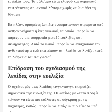
ευελιξία τους. Το βάλσαμο είναι ελαφρύ και συμπιεστό,
επιτρέποντας σημαντικό λύγισμα χωρίς να θυσιάζει τη
δύναμη.
Επιπλέον, ορισμένες λεπίδες ενσωματώνουν στρώματα από
ανθρακονήματα ή ίνες γυαλιού, τα οποία μπορούν να
παρέχουν μια ισορροπία μεταξύ ευελιξίας και
σκληρότητας. Αυτά τα υλικά μπορούν να ενισχύσουν την
ανθεκτικότητα ενώ επιτρέπουν στη λεπίδα να λυγίζει κατά
τη διάρκεια του παιχνιδιού.
Επίδραση του σχεδιασμού της
λεπίδας στην ευελιξία
Ο σχεδιασμός μιας λεπίδας πινγκ-πονγκ επηρεάζει
σημαντικά την ευελιξία της. Οι λεπίδες με λεπτό προφίλ
τείνουν να είναι πιο ευέλικτες σε σύγκριση με τις
παχύτερες, καθώς μπορούν να λυγίζουν πιο εύκολα υπό