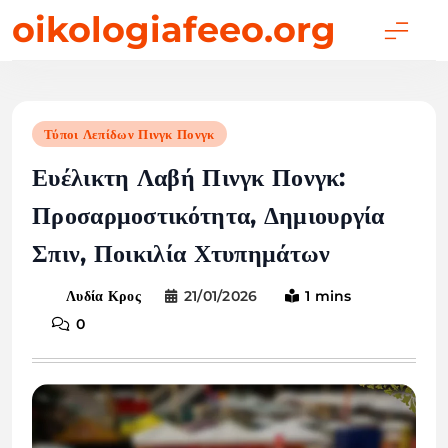
Skip
oikologiafeeo.org
to
content
Τύποι Λεπίδων Πινγκ Πονγκ
Ευέλικτη Λαβή Πινγκ Πονγκ:
Προσαρμοστικότητα, Δημιουργία
Σπιν, Ποικιλία Χτυπημάτων
21/01/2026
1 mins
Λυδία Κρος
0