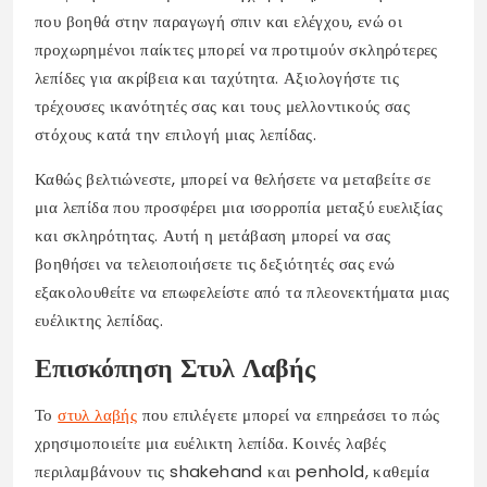
που βοηθά στην παραγωγή σπιν και ελέγχου, ενώ οι
προχωρημένοι παίκτες μπορεί να προτιμούν σκληρότερες
λεπίδες για ακρίβεια και ταχύτητα. Αξιολογήστε τις
τρέχουσες ικανότητές σας και τους μελλοντικούς σας
στόχους κατά την επιλογή μιας λεπίδας.
Καθώς βελτιώνεστε, μπορεί να θελήσετε να μεταβείτε σε
μια λεπίδα που προσφέρει μια ισορροπία μεταξύ ευελιξίας
και σκληρότητας. Αυτή η μετάβαση μπορεί να σας
βοηθήσει να τελειοποιήσετε τις δεξιότητές σας ενώ
εξακολουθείτε να επωφελείστε από τα πλεονεκτήματα μιας
ευέλικτης λεπίδας.
Επισκόπηση Στυλ Λαβής
Το
στυλ λαβής
που επιλέγετε μπορεί να επηρεάσει το πώς
χρησιμοποιείτε μια ευέλικτη λεπίδα. Κοινές λαβές
περιλαμβάνουν τις shakehand και penhold, καθεμία