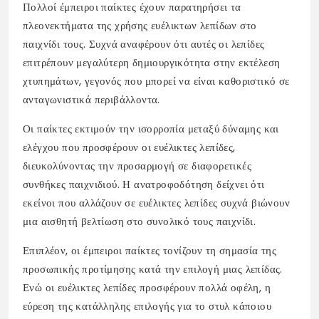
Πολλοί έμπειροι παίκτες έχουν παρατηρήσει τα
πλεονεκτήματα της χρήσης ευέλικτων λεπίδων στο
παιχνίδι τους. Συχνά αναφέρουν ότι αυτές οι λεπίδες
επιτρέπουν μεγαλύτερη δημιουργικότητα στην εκτέλεση
χτυπημάτων, γεγονός που μπορεί να είναι καθοριστικό σε
ανταγωνιστικά περιβάλλοντα.
Οι παίκτες εκτιμούν την ισορροπία μεταξύ δύναμης και
ελέγχου που προσφέρουν οι ευέλικτες λεπίδες,
διευκολύνοντας την προσαρμογή σε διαφορετικές
συνθήκες παιχνιδιού. Η ανατροφοδότηση δείχνει ότι
εκείνοι που αλλάζουν σε ευέλικτες λεπίδες συχνά βιώνουν
μια αισθητή βελτίωση στο συνολικό τους παιχνίδι.
Επιπλέον, οι έμπειροι παίκτες τονίζουν τη σημασία της
προσωπικής προτίμησης κατά την επιλογή μιας λεπίδας.
Ενώ οι ευέλικτες λεπίδες προσφέρουν πολλά οφέλη, η
εύρεση της κατάλληλης επιλογής για το στυλ κάποιου