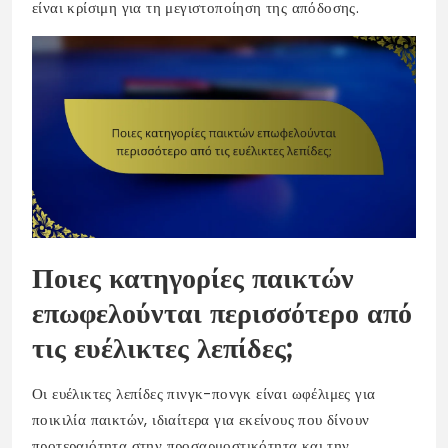
είναι κρίσιμη για τη μεγιστοποίηση της απόδοσης.
Ποιες κατηγορίες παικτών
επωφελούνται περισσότερο από
τις ευέλικτες λεπίδες;
Οι ευέλικτες λεπίδες πινγκ-πονγκ είναι ωφέλιμες για
ποικιλία παικτών, ιδιαίτερα για εκείνους που δίνουν
προτεραιότητα στην προσαρμοστικότητα και την