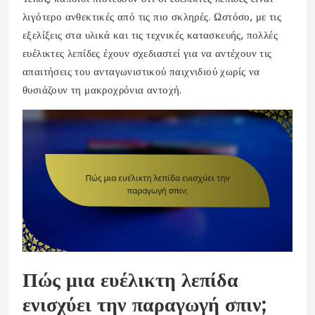
λιγότερο ανθεκτικές από τις πιο σκληρές. Ωστόσο, με τις
εξελίξεις στα υλικά και τις τεχνικές κατασκευής, πολλές
ευέλικτες λεπίδες έχουν σχεδιαστεί για να αντέχουν τις
απαιτήσεις του ανταγωνιστικού παιχνιδιού χωρίς να
θυσιάζουν τη μακροχρόνια αντοχή.
Πώς μια ευέλικτη λεπίδα
ενισχύει την παραγωγή σπιν;